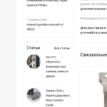
Изменение в комплектации
других. Актуальн
замков Philips
дополнительные 
Процедура изгото
1 апреля 2026
Новый дизайн ключей от
Для мастеров и
ABUS
уточняйте у ме
Статьи
Все статьи
Связанные
На что
обратить
внимание при
замене замка в
двери
Замки CISA с
перекодировкой
New Cambio
Facile