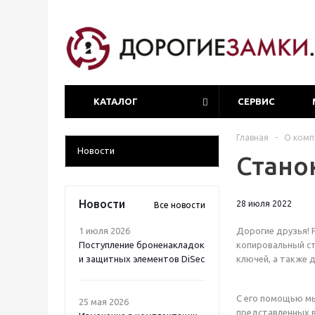
КАТАЛОГ
СЕРВИС
Главная
-
О комп
Новости
Станок
Новости
28 июля 2022
Все новости
1 июля 2026
Дорогие друзья! 
Поступление броненакладок
копировальный ст
и защитных элементов DiSec
ключей, а также 
С его помощью м
25 мая 2026
представленных в 