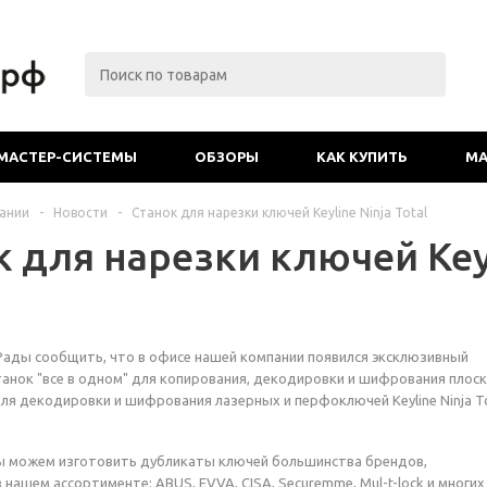
МАСТЕР-СИСТЕМЫ
ОБЗОРЫ
КАК КУПИТЬ
МА
ании
-
Новости
-
Станок для нарезки ключей Keyline Ninja Total
 для нарезки ключей Keyl
Рады сообщить, что в офисе нашей компании появился эксклюзивный
анок "все в одном" для копирования, декодировки и шифрования плос
для декодировки и шифрования лазерных и перфоключей Keyline Ninja To
ы можем изготовить дубликаты ключей большинства брендов,
нашем ассортименте: ABUS, EVVA, CISA, Securemme, Mul-t-lock и многих