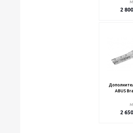
М
2 80
Дополните
ABUS Bra
М
2 65