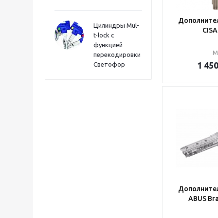
Дополните
Цилиндры Mul-
CISA
t-lock с
функцией
М
перекодировки
1 45
Светофор
Дополните
ABUS Bra