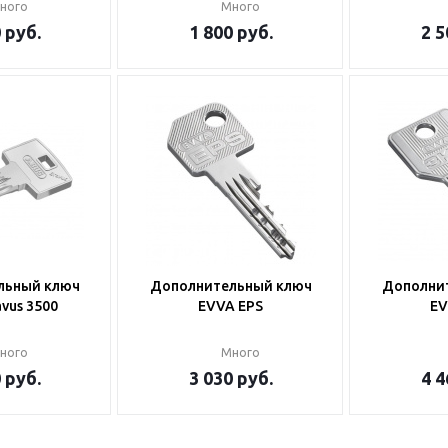
ного
Много
0
руб.
1 800
руб.
2 5
льный ключ
Дополнительный ключ
Дополни
vus 3500
EVVA EPS
EV
ного
Много
0
руб.
3 030
руб.
4 4