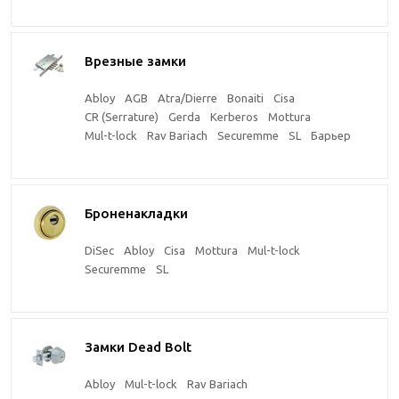
Врезные замки
Abloy
AGB
Atra/Dierre
Bonaiti
Cisa
CR (Serrature)
Gerda
Kerberos
Mottura
Mul-t-lock
Rav Bariach
Securemme
SL
Барьер
Броненакладки
DiSec
Abloy
Cisa
Mottura
Mul-t-lock
Securemme
SL
Замки Dead Bolt
Abloy
Mul-t-lock
Rav Bariach