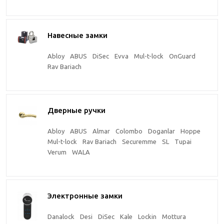
Навесные замки
Abloy
ABUS
DiSec
Evva
Mul-t-lock
OnGuard
Rav Bariach
Дверные ручки
Abloy
ABUS
Almar
Colombo
Doganlar
Hoppe
Mul-t-lock
Rav Bariach
Securemme
SL
Tupai
Verum
WALA
Электронные замки
Danalock
Desi
DiSec
Kale
Lockin
Mottura