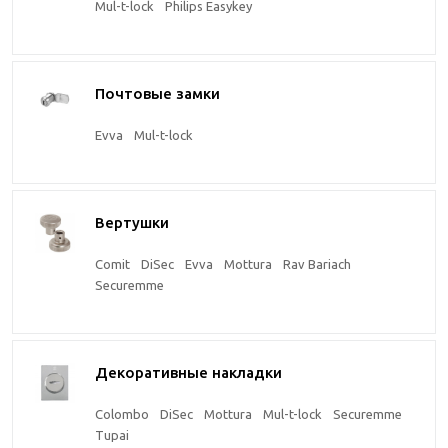
Mul-t-lock
Philips Easykey
Почтовые замки
Evva
Mul-t-lock
Вертушки
Comit
DiSec
Evva
Mottura
Rav Bariach
Securemme
Декоративные накладки
Colombo
DiSec
Mottura
Mul-t-lock
Securemme
Tupai