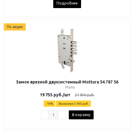
Подробнее
По акции
Замок врезной двухсистемный Mottura 54.787 56
Мало
19 755
руб.
/шт
21 950
руб.
-
10
%
Экономия
2 195 руб.
В корзину