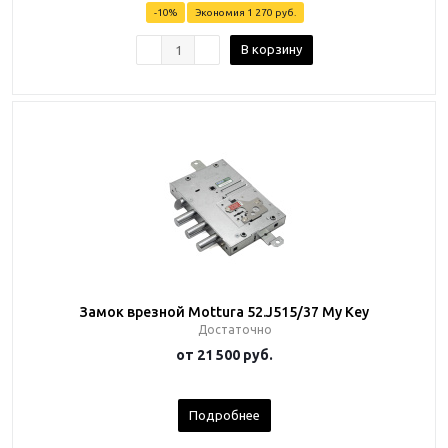
-
10
%
Экономия
1 270 руб.
В корзину
Замок врезной Mottura 52.J515/37 My Key
Достаточно
от
21 500 руб.
Подробнее