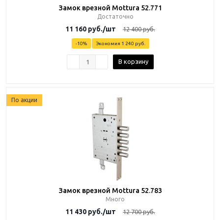
Замок врезной Mottura 52.771
Достаточно
11 160
руб.
/шт
12 400
руб.
-
10
%
Экономия
1 240 руб.
В корзину
По акции
Замок врезной Mottura 52.783
Много
11 430
руб.
/шт
12 700
руб.