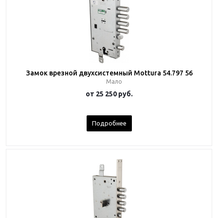
Замок врезной двухсистемный Mottura 54.797 56
Мало
от
25 250 руб.
Подробнее