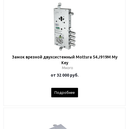
Замок врезной двухсистемный Mottura 54.J919M My
Key
Много
от
32 000 руб.
Подробнее