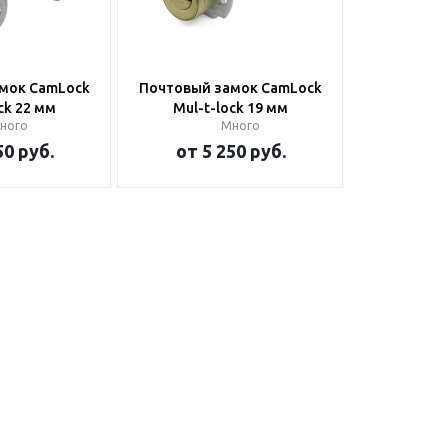
мок CamLock
Почтовый замок CamLock
ck 22 мм
Mul-t-lock 19 мм
ного
Много
50 руб.
от
5 250 руб.