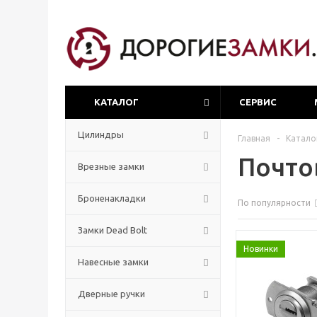
КАТАЛОГ
СЕРВИС
Цилиндры
Главная
-
Катало
Почто
Врезные замки
Броненакладки
По популярности
Замки Dead Bolt
Новинки
Навесные замки
Дверные ручки