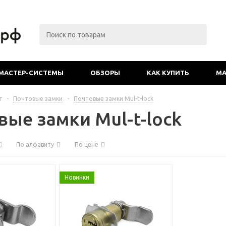
МАСТЕР-СИСТЕМЫ
ОБЗОРЫ
КАК КУПИТЬ
МА
г
-
Почтовые замки
-
Почтовые замки Mul-t-lock
вые замки Mul-t-lock
По алфавиту
По цене
Новинки