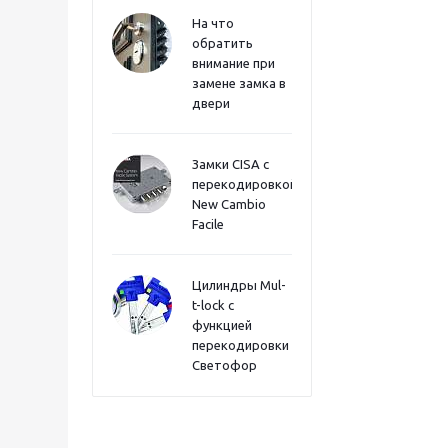
На что
обратить
внимание при
замене замка в
двери
Замки CISA с
перекодировкой
New Cambio
Facile
Цилиндры Mul-
t-lock с
функцией
перекодировки
Светофор