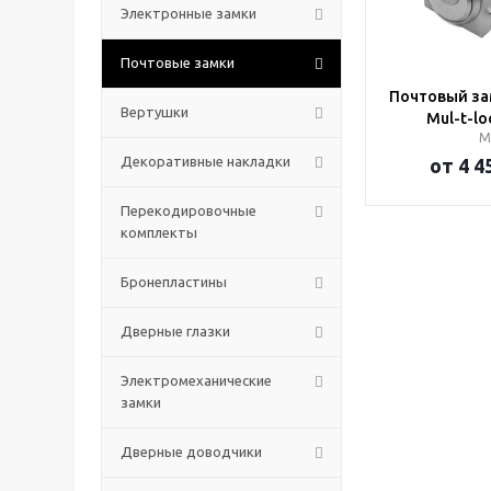
Электронные замки
Почтовые замки
Почтовый за
Вертушки
Mul-t-lo
М
Декоративные накладки
от
4 4
Перекодировочные
комплекты
Бронепластины
Дверные глазки
Электромеханические
замки
Дверные доводчики